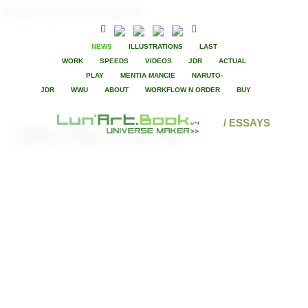
Eclipse Phase core by FateLunart
NEWS
ILLUSTRATIONS
LAST
WORK
SPEEDS
VIDEOS
JDR
ACTUAL
PLAY
MENTIA MANCIE
NARUTO-
JDR
WWU
ABOUT
WORKFLOW N ORDER
BUY
/ ESSAYS
Eclipse Phase core by Fate