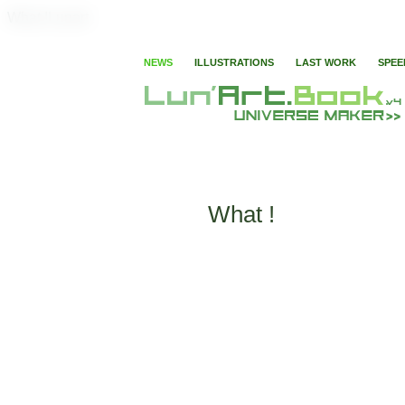
What !Lunart
NEWS
ILLUSTRATIONS
LAST WORK
SPEE
What !