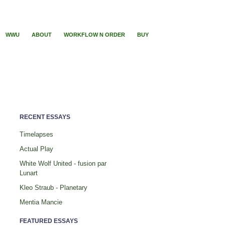
WWU
ABOUT
WORKFLOW N ORDER
BUY
RECENT ESSAYS
Timelapses
Actual Play
White Wolf United - fusion par
Lunart
Kleo Straub - Planetary
Mentia Mancie
FEATURED ESSAYS