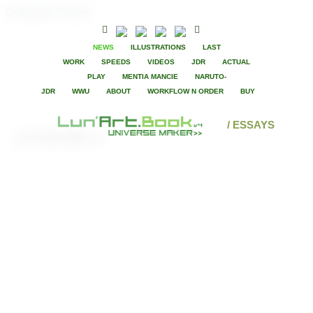
Ça Décoiffe !!!Lunart
NEWS
ILLUSTRATIONS
LAST
WORK
SPEEDS
VIDEOS
JDR
ACTUAL
PLAY
MENTIA MANCIE
NARUTO-
JDR
WWU
ABOUT
WORKFLOW N ORDER
BUY
/ ESSAYS
Ça Décoiffe !!!