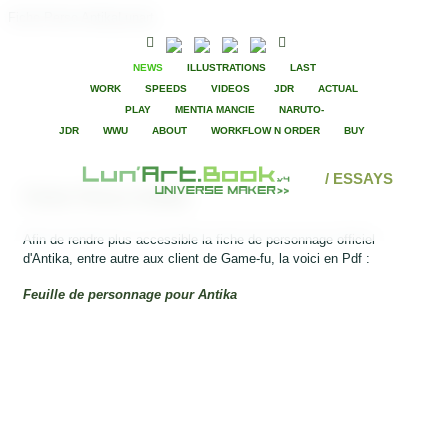
Fiche Perso AntikaLunart
NEWS
ILLUSTRATIONS
LAST
WORK
SPEEDS
VIDEOS
JDR
ACTUAL
PLAY
MENTIA MANCIE
NARUTO-
JDR
WWU
ABOUT
WORKFLOW N ORDER
BUY
/ ESSAYS
Fiche Perso Antika
Afin de rendre plus accessible la fiche de personnage officiel
d'Antika, entre autre aux client de Game-fu, la voici en Pdf :
Feuille de personnage pour Antika