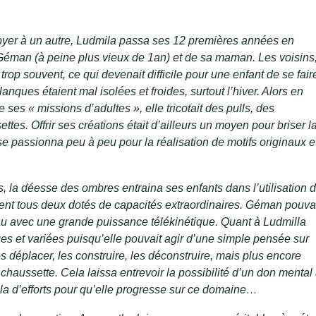
yer à un autre, Ludmila passa ses 12 premières années en
éman (à peine plus vieux de 1an) et de sa maman. Les voisins
op souvent, ce qui devenait difficile pour une enfant de se fair
anques étaient mal isolées et froides, surtout l’hiver. Alors en
ses « missions d’adultes », elle tricotait des pulls, des
tes. Offrir ses créations était d’ailleurs un moyen pour briser l
se passionna peu à peu pour la réalisation de motifs originaux e
 la déesse des ombres entraina ses enfants dans l’utilisation 
taient tous deux dotés de capacités extraordinaires. Géman pouva
au avec une grande puissance télékinétique. Quant à Ludmilla
ges et variées puisqu’elle pouvait agir d’une simple pensée sur
es déplacer, les construire, les déconstruire, mais plus encore
haussette. Cela laissa entrevoir la possibilité d’un don mental
a d’efforts pour qu’elle progresse sur ce domaine…