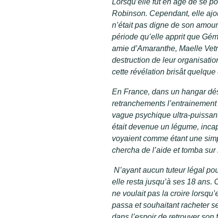
Lorsqu’elle fut en âge de se po
Robinson. Cependant, elle ajou
n’était pas digne de son amour.
période qu’elle apprit que Géma
amie d’Amaranthe, Maelle Vetrov
destruction de leur organisati
cette révélation brisât quelque 
En France, dans un hangar dés
retranchements l’entrainement 
vague psychique ultra-puissant
était devenue un légume, incap
voyaient comme étant une simpl
chercha de l’aide et tomba sur 
N’ayant aucun tuteur légal pou
elle resta jusqu’à ses 18 ans. 
ne voulait pas la croire lorsqu’e
passa et souhaitant racheter se
dans l’espoir de retrouver son 