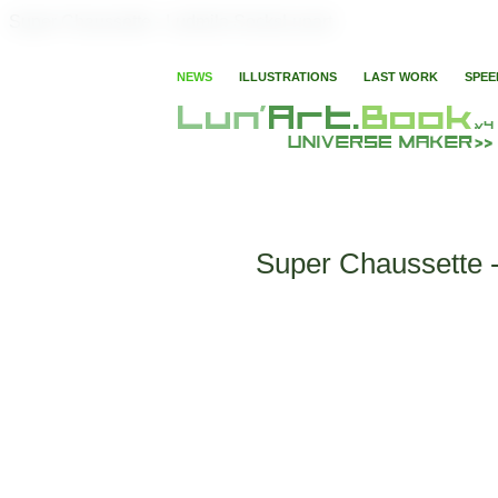
Super Chaussette - Ludmila SocksLunart
NEWS
ILLUSTRATIONS
LAST WORK
SPEE
Super Chaussette 