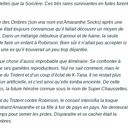
telles que la Sorcière. Ces très rares survivantes en fuites furent
e des Ombres (son vrai nom est Amaranthe Socks) après une
e était toujours convaincue qu’il fallait découvrir un moyen de
e. Dans un mélange nébuleux d’amour et de haine, la seule
e faire un enfant à Robinson. Bien sûr il n’allait pas accepter si
une ex qu’il trouverait un peu trop déjantée.
ue chose d’aussi improbable que téméraire. Se confronter à
ce ses gamètes reproducteurs. Nul ne sait comment, mais le
e du Trident et d’un coup d’éclat de K-Tana. Il ne restait plus
 artificielle, et c’est ainsi qu’elle tomba enceinte. De cette
s, la future héroïne connue sous le nom de Super Chaussettes
t du Trident contre Robinson, le conseil intensifia la traque
traint Amaranthe et sa fille à fuir de pays en pays. Ne demeura
s pour semer les pistes. Disparaitre et se cacher était la
mbres.