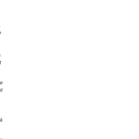
,
e
a
t
de
it
 à