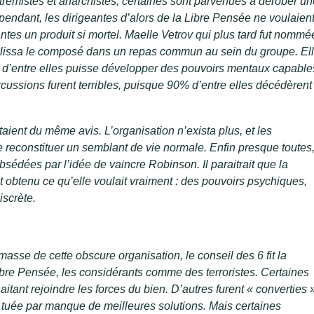
rémistes et anarchistes, certaines sont parvenues à dérober un
endant, les dirigeantes d’alors de la Libre Pensée ne voulaien
ntes un produit si mortel. Maelle Vetrov qui plus tard fut nommé
 glissa le composé dans un repas commun au sein du groupe. El
e d’entre elles puisse développer des pouvoirs mentaux capable
cussions furent terribles, puisque 90% d’entre elles décédèrent
taient du même avis. L’organisation n’exista plus, et les
e reconstituer un semblant de vie normale. Enfin presque toutes
obsédées par l’idée de vaincre Robinson. Il paraitrait que la
it obtenu ce qu’elle voulait vraiment : des pouvoirs psychiques,
discrète.
sse de cette obscure organisation, le conseil des 6 fit la
ibre Pensée, les considérants comme des terroristes. Certaines
itant rejoindre les forces du bien. D’autres furent « converties 
 tuée par manque de meilleures solutions. Mais certaines