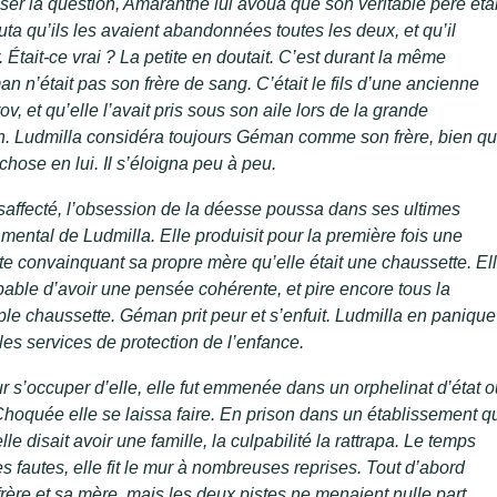
ser la question, Amaranthe lui avoua que son véritable père étai
ta qu’ils les avaient abandonnées toutes les deux, et qu’il
 Était-ce vrai ? La petite en doutait. C’est durant la même
n n’était pas son frère de sang. C’était le fils d’une ancienne
, et qu’elle l’avait pris sous son aile lors de la grande
on. Ludmilla considéra toujours Géman comme son frère, bien q
chose en lui. Il s’éloigna peu à peu.
affecté, l’obsession de la déesse poussa dans ses ultimes
mental de Ludmilla. Elle produisit pour la première fois une
e convainquant sa propre mère qu’elle était une chaussette. El
able d’avoir une pensée cohérente, et pire encore tous la
e chaussette. Géman prit peur et s’enfuit. Ludmilla en panique
les services de protection de l’enfance.
r s’occuper d’elle, elle fut emmenée dans un orphelinat d’état o
Choquée elle se laissa faire. En prison dans un établissement q
lle disait avoir une famille, la culpabilité la rattrapa. Le temps
s fautes, elle fit le mur à nombreuses reprises. Tout d’abord
frère et sa mère, mais les deux pistes ne menaient nulle part.