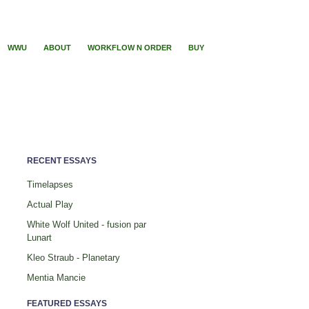
WWU
ABOUT
WORKFLOW N ORDER
BUY
RECENT ESSAYS
Timelapses
Actual Play
White Wolf United - fusion par
Lunart
Kleo Straub - Planetary
Mentia Mancie
FEATURED ESSAYS