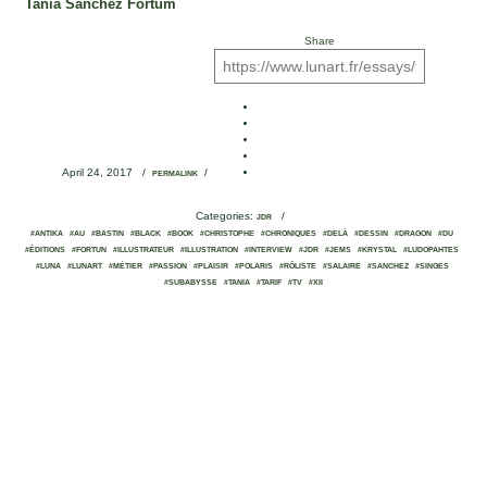
Tania Sanchez Fortum
Share
April 24, 2017
/
/
PERMALINK
Categories:
/
JDR
#ANTIKA
#AU
#BASTIN
#BLACK
#BOOK
#CHRISTOPHE
#CHRONIQUES
#DELÀ
#DESSIN
#DRAGON
#DU
#ÉDITIONS
#FORTUN
#ILLUSTRATEUR
#ILLUSTRATION
#INTERVIEW
#JDR
#JEMS
#KRYSTAL
#LUDOPAHTES
#LUNA
#LUNART
#MÉTIER
#PASSION
#PLAISIR
#POLARIS
#RÔLISTE
#SALAIRE
#SANCHEZ
#SINGES
#SUBABYSSE
#TANIA
#TARIF
#TV
#XII