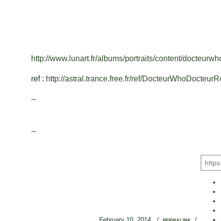
http://www.lunart.fr/albums/portraits/content/docteurw
ref :
http://astral.trance.free.fr/ref/DocteurWhoDocteur
--
--
February 10, 2014
/
/
PERMALINK