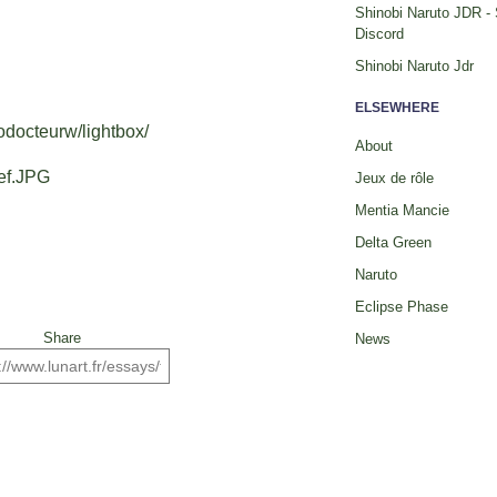
Shinobi Naruto JDR -
Discord
Shinobi Naruto Jdr
ELSEWHERE
hodocteurw/lightbox/
About
Ref.JPG
Jeux de rôle
Mentia Mancie
Delta Green
Naruto
Eclipse Phase
Share
News