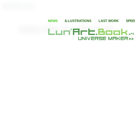
timelapsLunart
NEWS
ILLUSTRATIONS
LAST WORK
SPEE
Doctor Who 11 - Matt Smith