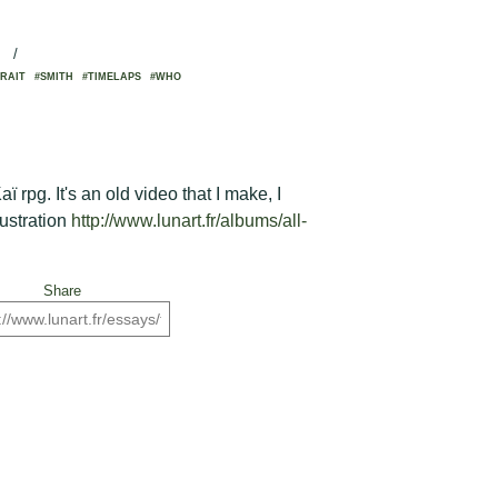
/
RAIT
#SMITH
#TIMELAPS
#WHO
rpg. It's an old video that I make, I
lustration
http://www.lunart.fr/albums/all-
Share