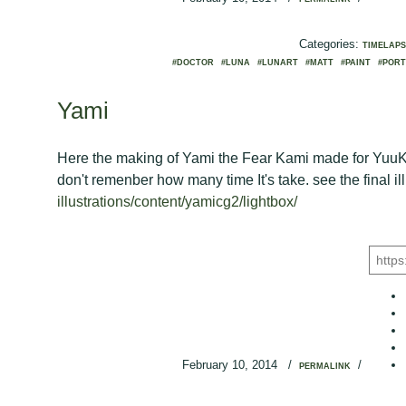
Categories:
TIMELAPS
#DOCTOR
#LUNA
#LUNART
#MATT
#PAINT
#PORT
Yami
Here the making of Yami the Fear Kami made for YuuKaï 
don't remenber how many time It's take. see the final il
illustrations/content/yamicg2/lightbox/
February 10, 2014
/
/
PERMALINK