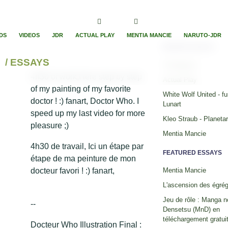
DS
VIDEOS
JDR
ACTUAL PLAY
MENTIA MANCIE
NARUTO-JDR
RECENT ESSAYS
/ ESSAYS
Timelapses
4h30 of work,Here step by step
Actual Play
of my painting of my favorite
White Wolf United - fu
doctor ! :) fanart, Doctor Who. I
Lunart
speed up my last video for more
Kleo Straub - Planeta
pleasure ;)
Mentia Mancie
4h30 de travail, Ici un étape par
FEATURED ESSAYS
étape de ma peinture de mon
docteur favori ! :) fanart,
Mentia Mancie
L'ascension des égré
Jeu de rôle : Manga n
--
Densetsu (MnD) en
téléchargement gratuit
Docteur Who Illustration Final :