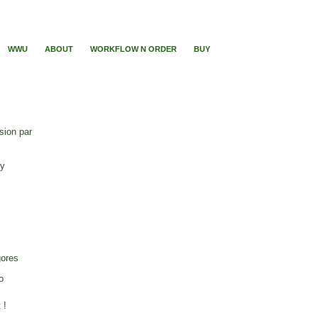
WWU
ABOUT
WORKFLOW N ORDER
BUY
sion par
ry
gores
o
 !