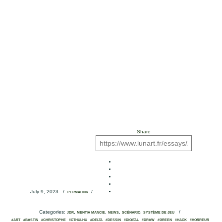
Share
July 9, 2023
/
/
PERMALINK
Categories:
,
,
,
,
/
JDR
MENTIA MANCIE
NEWS
SCÉNARIO
SYSTÈME DE JEU
#ART
#BASTIN
#CHRISTOPHE
#CTHULHU
#DELTA
#DESSIN
#DIGITAL
#DRAW
#GREEN
#HACK
#HORREUR