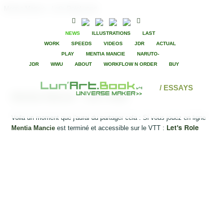
Mentia Mancie - Let's RoleLunart
NEWS
ILLUSTRATIONS
LAST
WORK
SPEEDS
VIDEOS
JDR
ACTUAL
PLAY
MENTIA MANCIE
NARUTO-
JDR
WWU
ABOUT
WORKFLOW N ORDER
BUY
/ ESSAYS
Mentia Mancie - Let's Role
Voila un moment que j'aurai du partager cela : Si vous jouez en ligne
Let's Role
Mentia Mancie
est terminé et accessible sur le VTT :