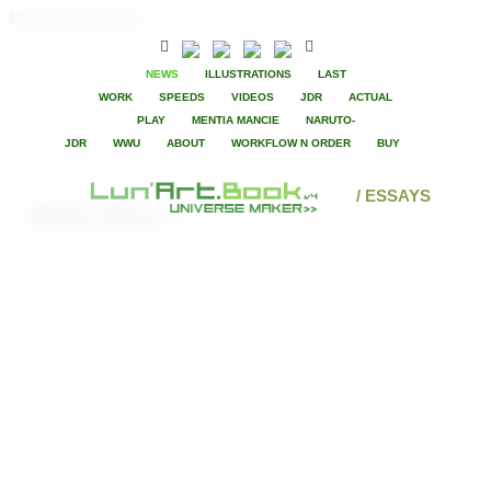
Mentia MancieLunart
NEWS
ILLUSTRATIONS
LAST
WORK
SPEEDS
VIDEOS
JDR
ACTUAL
PLAY
MENTIA MANCIE
NARUTO-
JDR
WWU
ABOUT
WORKFLOW N ORDER
BUY
/ ESSAYS
Mentia Mancie