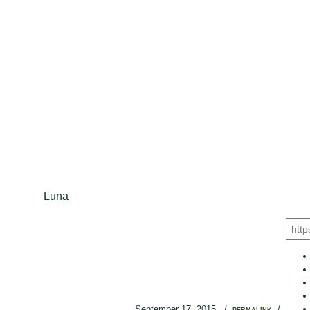
Luna
September 17, 2015
/
/
PERMALINK