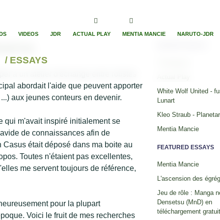
DS
VIDEOS
JDR
ACTUAL PLAY
MENTIA MANCIE
NARUTO-JDR
aitrise
RECENT ESSAYS
/ ESSAYS
Timelapses
iper à un atelier d'échange entre rolistes
Actual Play
cipal abordait l'aide que peuvent apporter
White Wolf United - fu
...) aux jeunes conteurs en devenir.
Lunart
Kleo Straub - Planeta
e qui m'avait inspiré initialement se
Mentia Mancie
is avide de connaissances afin de
n Casus était déposé dans ma boite au
FEATURED ESSAYS
ropos. Toutes n'étaient pas excellentes,
Mentia Mancie
elles me servent toujours de référence,
L'ascension des égré
Jeu de rôle : Manga n
Densetsu (MnD) en
alheureusement pour la plupart
téléchargement gratuit
poque. Voici le fruit de mes recherches