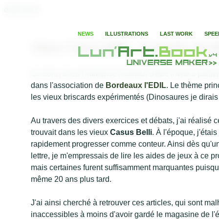
edilLunart
NEWS
ILLUSTRATIONS
LAST WORK
SPEE
Vieux Casus Belli - Conseils de M
Ce soir, j'ai eu l'immense honneur d'être invité à partic
dans l'association de
Bordeaux l'EDIL
. Le thème prin
les vieux briscards expérimentés (Dinosaures je dirais 
Au travers des divers exercices et débats, j'ai réalisé c
trouvait dans les vieux
Casus Belli
. À l'époque, j'éta
rapidement progresser comme conteur. Ainsi dès qu'u
lettre, je m'empressais de lire les aides de jeux à ce p
mais certaines furent suffisamment marquantes puisqu'
même 20 ans plus tard.
J'ai ainsi cherché à retrouver ces articles, qui sont m
inaccessibles à moins d'avoir gardé le magasine de l'é