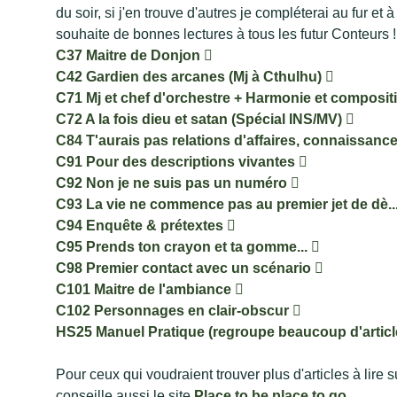
du soir, si j'en trouve d'autres je compléterai au fur et 
souhaite de bonnes lectures à tous les futur Conteurs !
C37 Maitre de Donjon
C42 Gardien des arcanes (Mj à Cthulhu)
C71 Mj et chef d'orchestre + Harmonie et composi
C72 A la fois dieu et satan (Spécial INS/MV)
C84 T'aurais pas relations d'affaires, connaissanc
C91 Pour des descriptions vivantes
C92 Non je ne suis pas un numéro
C93 La vie ne commence pas au premier jet de dè..
C94 Enquête & prétextes
C95 Prends ton crayon et ta gomme...
C98 Premier contact avec un scénario
C101 Maitre de l'ambiance
C102 Personnages en clair-obscur
HS25 Manuel Pratique (regroupe beaucoup d'article
Pour ceux qui voudraient trouver plus d'articles à lire s
conseille aussi le site
Place to be place to go
.