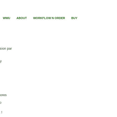
WWU
ABOUT
WORKFLOW N ORDER
BUY
sion par
ry
gores
o
 !