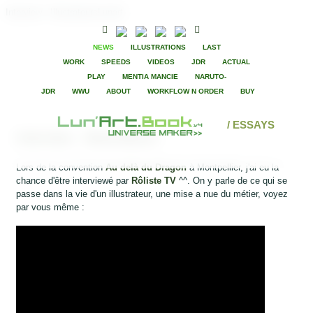
Interview - IllustrateursLunart
NEWS
ILLUSTRATIONS
LAST
WORK
SPEEDS
VIDEOS
JDR
ACTUAL
PLAY
MENTIA MANCIE
NARUTO-
JDR
WWU
ABOUT
WORKFLOW N ORDER
BUY
/ ESSAYS
Interview - Illustrateurs
Lors de la convention
Au delà du Dragon
à Montpellier, j'ai eu la
chance d'être interviewé par
Rôliste TV
^^. On y parle de ce qui se
passe dans la vie d'un illustrateur, une mise a nue du métier, voyez
par vous même :