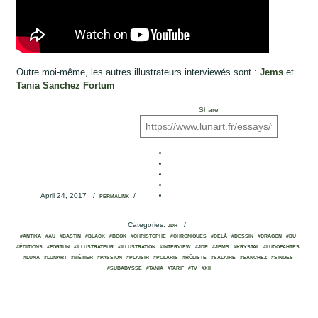
Outre moi-même, les autres illustrateurs interviewés sont :
Jems
et
Tania Sanchez Fortum
Share
April 24, 2017
/
/
PERMALINK
Categories:
/
JDR
#ANTIKA
#AU
#BASTIN
#BLACK
#BOOK
#CHRISTOPHE
#CHRONIQUES
#DELÀ
#DESSIN
#DRAGON
#DU
#ÉDITIONS
#FORTUN
#ILLUSTRATEUR
#ILLUSTRATION
#INTERVIEW
#JDR
#JEMS
#KRYSTAL
#LUDOPAHTES
#LUNA
#LUNART
#MÉTIER
#PASSION
#PLAISIR
#POLARIS
#RÔLISTE
#SALAIRE
#SANCHEZ
#SINGES
#SUBABYSSE
#TANIA
#TARIF
#TV
#XII