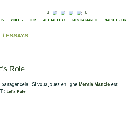
DS
VIDEOS
JDR
ACTUAL PLAY
MENTIA MANCIE
NARUTO-JDR
/ ESSAYS
t's Role
 partager cela : Si vous jouez en ligne
Mentia Mancie
est
Let's Role
TT :