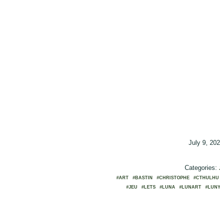
July 9, 20
Categories:
#ART
#BASTIN
#CHRISTOPHE
#CTHULHU
#JEU
#LETS
#LUNA
#LUNART
#LUN