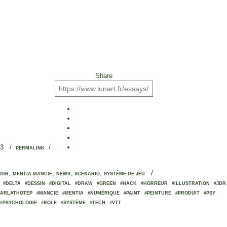
Share
23
/
/
PERMALINK
,
,
,
,
/
JDR
MENTIA MANCIE
NEWS
SCÉNARIO
SYSTÈME DE JEU
#DELTA
#DESSIN
#DIGITAL
#DRAW
#GREEN
#HACK
#HORREUR
#ILLUSTRATION
#JDR
YARLATHOTEP
#MANCIE
#MENTIA
#NUMÉRIQUE
#PAINT
#PEINTURE
#PRODUIT
#PSY
#PSYCHOLOGIE
#ROLE
#SYSTÈME
#TECH
#VTT