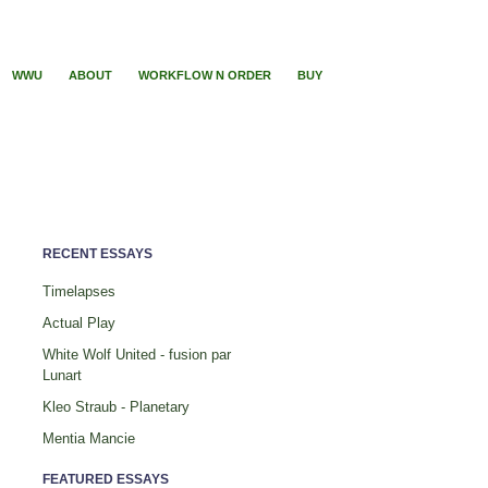
WWU
ABOUT
WORKFLOW N ORDER
BUY
RECENT ESSAYS
Timelapses
Actual Play
White Wolf United - fusion par
Lunart
Kleo Straub - Planetary
Mentia Mancie
FEATURED ESSAYS