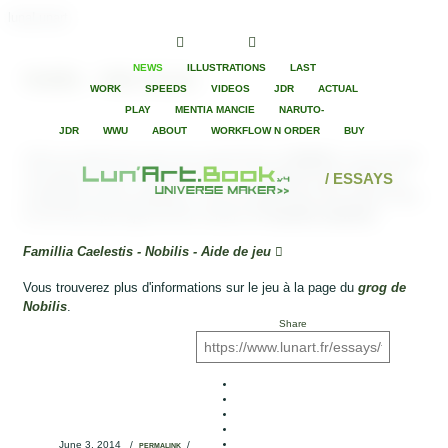
lunaLunart
NEWS
ILLUSTRATIONS
LAST
Nobilis - Aide de jeu
WORK
SPEEDS
VIDEOS
JDR
ACTUAL
PLAY
MENTIA MANCIE
NARUTO-
JDR
WWU
ABOUT
WORKFLOW N ORDER
BUY
Voila une aide de jeu pour tous passionnés de
Nobilis
, le jeu de rôle
conceptuel et divin. J'ai écris cela il y a longtemps pour étoffer les
/ ESSAYS
campagnes que je maitrisais, c'est un résumé des PNJ présent dans
le livre ainsi que l'ajout de bon nombre de
Famillia Caelestis
.
Famillia Caelestis - Nobilis - Aide de jeu
Vous trouverez plus d'informations sur le jeu à la page du
grog de
Nobilis
.
Share
June 3, 2014
/
/
PERMALINK