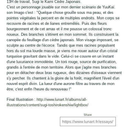
13H de travail, Sugi le Kami Cèdre Japonais.
C'est un personnage jouable sur mon dernier scénario de YuuKaï.
son Imago c'est : "Quelque chose grouille sous ma peau, et des
pointes végétales la percent en de multiples endroits. Mon corps se
recouvre de racines et de lianes entremêlés. Puis des fleurs
bourgeonnent et de cet amas et il me pousse un colossal tronc
noueux. Des branches s'étirent en mon sommet. Ils construisent la
canopée du feuillage d'un cèdre japonais. Mon visage imposant, se
sculpte au centre de l'écorce. Tandis que mes racines propulsent
hors du sol ma lourde masse, je viens me nouer autour d'un cristal
turquoise gravitant dans le vide. Celui-ci se couvre en un instant
d'une luxuriance immodérée. Un torii rouge, source de purification,
grandis à l'entrée de mon territoire. Alors que j'agite mes branches
pour en détacher deux bras rugueux, des dizaines d'oiseaux viennent
s'y percher. Ils chantent à la gloire de la forêt, magnifient l'éveil d'un
nouvel esprit divin. La lueur d'une aurone filtre au travers de mon
être, c'est enfin l'heure du renouveau !"
Final Illustration :
http://www.lunart.fr/albums/all-
illustrations/content/sugi-toshirokenshiw/lightbox/
Share