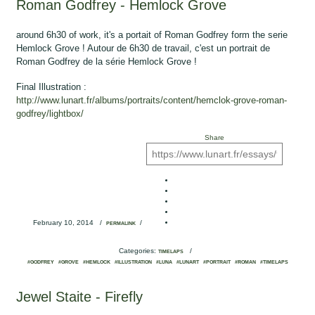
Roman Godfrey - Hemlock Grove
around 6h30 of work, it's a portait of Roman Godfrey form the serie
Hemlock Grove ! Autour de 6h30 de travail, c'est un portrait de
Roman Godfrey de la série Hemlock Grove !
Final Illustration :
http://www.lunart.fr/albums/portraits/content/hemclok-grove-roman-
godfrey/lightbox/
Share
February 10, 2014
/
/
PERMALINK
Categories:
/
TIMELAPS
#GODFREY
#GROVE
#HEMLOCK
#ILLUSTRATION
#LUNA
#LUNART
#PORTRAIT
#ROMAN
#TIMELAPS
Jewel Staite - Firefly