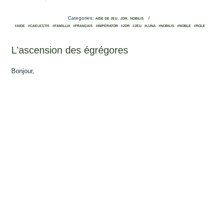
Categories:
,
,
/
AIDE DE JEU
JDR
NOBILIS
#AIDE
#CAELESTIS
#FAMILLIA
#FRANÇAIS
#IMPÉRATOR
#JDR
#JEU
#LUNA
#NOBILIS
#NOBLE
#ROLE
L'ascension des égrégores
Bonjour,