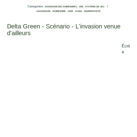
Categories:
,
,
/
ASCENSION DES ÉGRÉGORES
JDR
SYSTÈME DE JEU
#ASCENSION
#ÉGRÉGORE
#JDR
#LUNA
#NARRATIVISTE
Delta Green - Scénario - L'invasion venue
d'ailleurs
Écrit
a