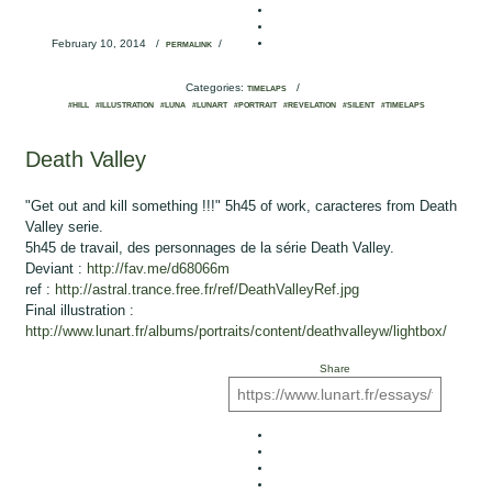
February 10, 2014
/
/
PERMALINK
Categories:
/
TIMELAPS
#HILL
#ILLUSTRATION
#LUNA
#LUNART
#PORTRAIT
#REVELATION
#SILENT
#TIMELAPS
Death Valley
"Get out and kill something !!!" 5h45 of work, caracteres from Death
Valley serie.
5h45 de travail, des personnages de la série Death Valley.
Deviant :
http://fav.me/d68066m
ref :
http://astral.trance.free.fr/ref/DeathValleyRef.jpg
Final illustration :
http://www.lunart.fr/albums/portraits/content/deathvalleyw/lightbox/
Share