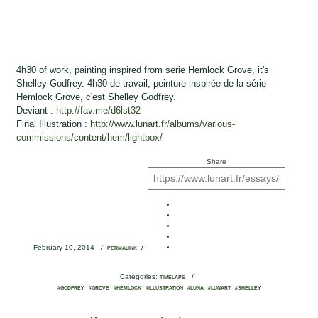
4h30 of work, painting inspired from serie Hemlock Grove, it's
Shelley Godfrey. 4h30 de travail, peinture inspirée de la série
Hemlock Grove, c'est Shelley Godfrey.
Deviant :
http://fav.me/d6lst32
Final Illustration :
http://www.lunart.fr/albums/various-
commissions/content/hem/lightbox/
Share
February 10, 2014
/
/
PERMALINK
Categories:
/
TIMELAPS
#GODFREY
#GROVE
#HEMLOCK
#ILLUSTRATION
#LUNA
#LUNART
#SHELLEY