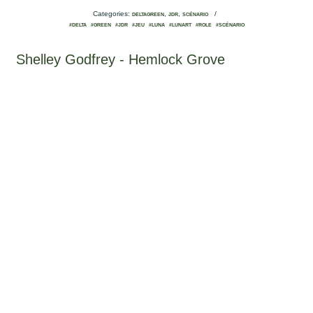
Categories:
,
,
/
DELTAGREEN
JDR
SCÉNARIO
#DELTA
#GREEN
#JDR
#JEU
#LUNA
#LUNART
#ROLE
#SCÉNARIO
Shelley Godfrey - Hemlock Grove