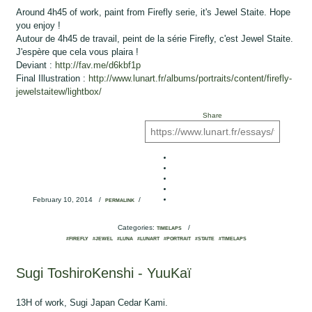
Around 4h45 of work, paint from Firefly serie, it's Jewel Staite. Hope
you enjoy !
Autour de 4h45 de travail, peint de la série Firefly, c'est Jewel Staite.
J'espère que cela vous plaira !
Deviant :
http://fav.me/d6kbf1p
Final Illustration :
http://www.lunart.fr/albums/portraits/content/firefly-
jewelstaitew/lightbox/
Share
February 10, 2014
/
/
PERMALINK
Categories:
/
TIMELAPS
#FIREFLY
#JEWEL
#LUNA
#LUNART
#PORTRAIT
#STAITE
#TIMELAPS
Sugi ToshiroKenshi - YuuKaï
13H of work, Sugi Japan Cedar Kami.