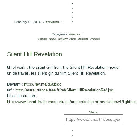
February 10, 2014
/
/
PERMALINK
Categories:
/
TIMELAPS
#KENSHI
#LUNA
#LUNART
#SUGI
#TOSHIRO
#YUUKAÏ
Silent Hill Revelation
8h of work , the silent Girl from the Silent Hill Revelation movie.
8h de travail, les silent girl du film Silent Hill Revelation.
Deviant :
http://fav.me/d68bidq
ref :
http://astral.trance.free.fr/ref/SilentHillRevelationRef.jpg
Final illustration :
http://www.lunart.fr/albums/portraits/content/silenthillrevelationw1/lightbox
Share