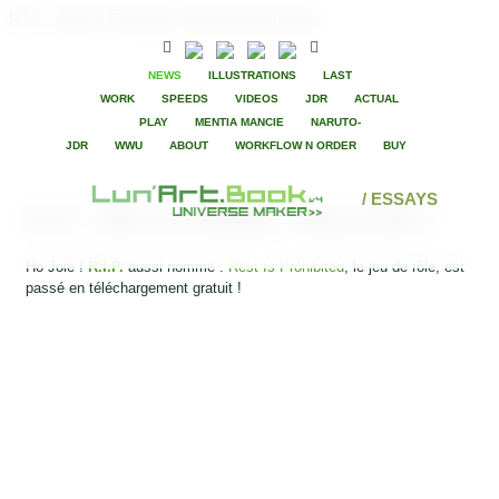
R.I.P. : Rest Is Prohibited - Résurrection !Lunart
NEWS
ILLUSTRATIONS
LAST
WORK
SPEEDS
VIDEOS
JDR
ACTUAL
PLAY
MENTIA MANCIE
NARUTO-
JDR
WWU
ABOUT
WORKFLOW N ORDER
BUY
/ ESSAYS
R.I.P. : Rest Is Prohibited - Résurrection !
Ho Joie !
R.I.P.
aussi nommé :
Rest Is Prohibited
, le jeu de rôle, est
passé en téléchargement gratuit !