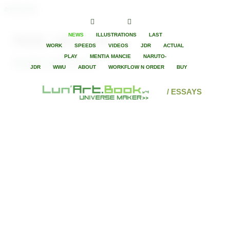
amisLunart
NEWS
ILLUSTRATIONS
LAST
Shinobi - Naruto - Jdr
WORK
SPEEDS
VIDEOS
JDR
ACTUAL
PLAY
MENTIA MANCIE
NARUTO-
Aujourd'hui, grande nouvelle !
JDR
WWU
ABOUT
WORKFLOW N ORDER
BUY
/ ESSAYS