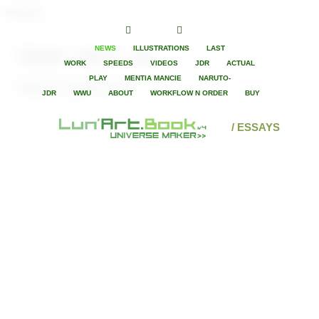
enLunart
NEWS
ILLUSTRATIONS
LAST
Shinobi - Naruto - Jdr
WORK
SPEEDS
VIDEOS
JDR
ACTUAL
PLAY
MENTIA MANCIE
NARUTO-
Aujourd'hui, grande nouvelle !
JDR
WWU
ABOUT
WORKFLOW N ORDER
BUY
/ ESSAYS