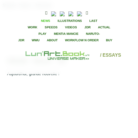
Shinobi - Naruto - JdrLunart
NEWS
ILLUSTRATIONS
LAST
WORK
SPEEDS
VIDEOS
JDR
ACTUAL
PLAY
MENTIA MANCIE
NARUTO-
JDR
WWU
ABOUT
WORKFLOW N ORDER
BUY
/ ESSAYS
Shinobi - Naruto - Jdr
Aujourd'hui, grande nouvelle !